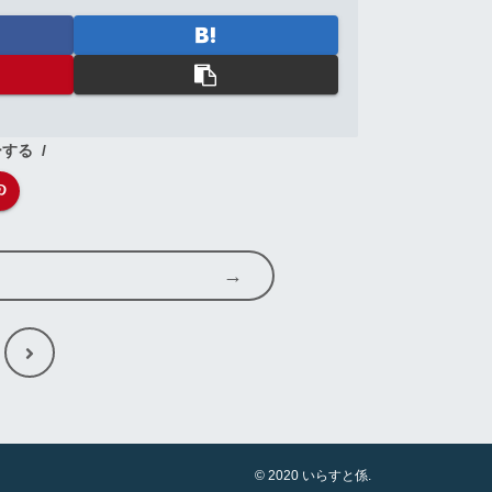
ーする
次
へ
© 2020 いらすと係.