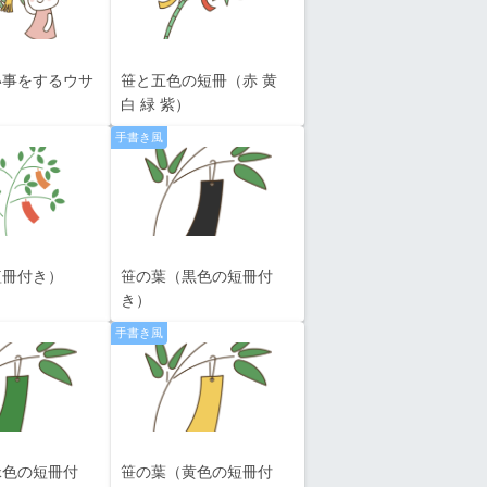
い事をするウサ
笹と五色の短冊（赤 黄
白 緑 紫）
手書き風
短冊付き）
笹の葉（黒色の短冊付
き）
手書き風
緑色の短冊付
笹の葉（黄色の短冊付