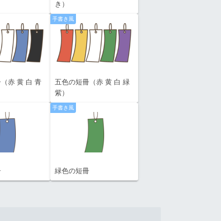
き）
手書き風
（赤 黄 白 青
五色の短冊（赤 黄 白 緑
紫）
手書き風
冊
緑色の短冊