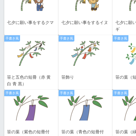
七夕に願い事をするクマ
七夕に願い事をするイヌ
七夕に願
ギ
手書き風
手書き風
手書き風
笹と五色の短冊（赤 黄
笹飾り
笹の葉（
白 青 黒）
手書き風
手書き風
手書き風
笹の葉（紫色の短冊付
笹の葉（青色の短冊付
笹の葉（