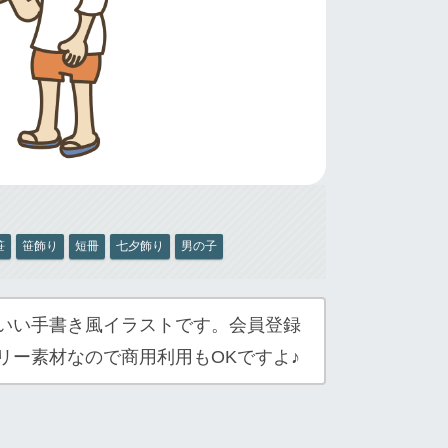
笹
笹飾り
短冊
七夕飾り
男の子
いい手書き風イラストです。会員登録
リー素材なので商用利用もOKですよ♪