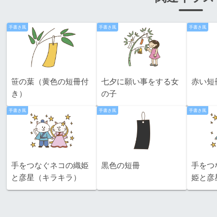
手書き風
手書き風
手書き風
笹の葉（黄色の短冊付
七夕に願い事をする女
赤い短
き）
の子
手書き風
手書き風
手書き風
手をつなぐネコの織姫
黒色の短冊
手をつ
と彦星（キラキラ）
姫と彦