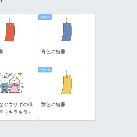
手書き風
冊
青色の短冊
手書き風
なぐウサギの織
黄色の短冊
星（キラキラ）