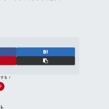
ーする
ト