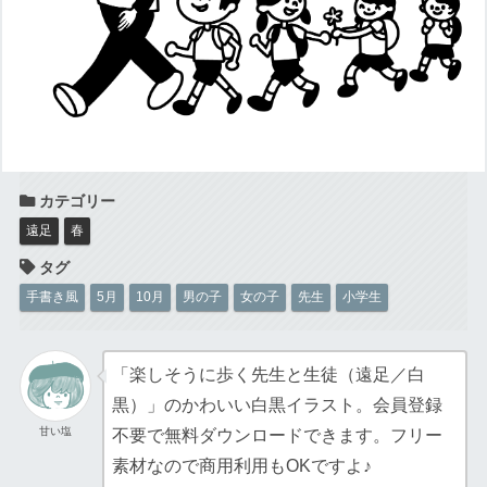
遠足
春
手書き風
5月
10月
男の子
女の子
先生
小学生
「楽しそうに歩く先生と生徒（遠足／白
黒）」のかわいい白黒イラスト。会員登録
甘い塩
不要で無料ダウンロードできます。フリー
素材なので商用利用もOKですよ♪