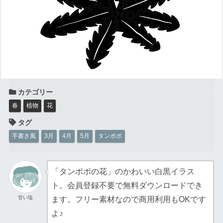
春
植物
花
手書き風
3月
4月
5月
タンポポ
「タンポポの花」のかわいい白黒イラス
ト。会員登録不要で無料ダウンロードでき
甘い塩
ます。フリー素材なので商用利用もOKです
よ♪