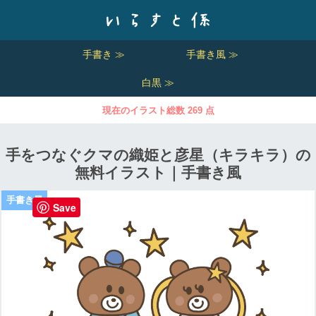
手書き ≫
手書き風 ≫
白黒 ≫
現在のイラスト総数 269 点
手をつなぐクマの織姫と彦星（キラキラ）の
無料イラスト｜手書き風
Save