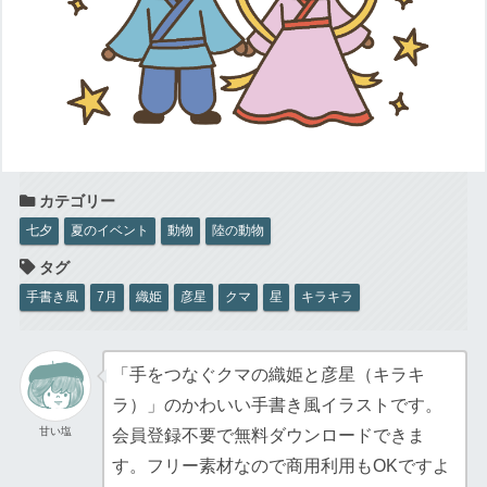
七夕
夏のイベント
動物
陸の動物
手書き風
7月
織姫
彦星
クマ
星
キラキラ
「手をつなぐクマの織姫と彦星（キラキ
ラ）」のかわいい手書き風イラストです。
甘い塩
会員登録不要で無料ダウンロードできま
す。フリー素材なので商用利用もOKですよ