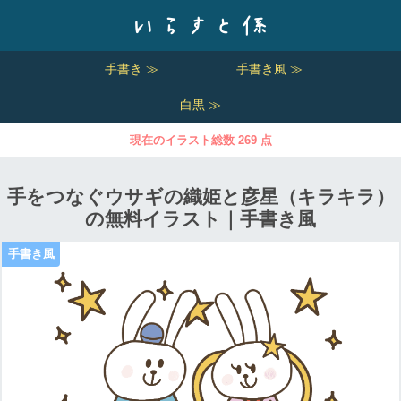
手書き ≫
手書き風 ≫
白黒 ≫
現在のイラスト総数 269 点
手をつなぐウサギの織姫と彦星（キラキラ）
の無料イラスト｜手書き風