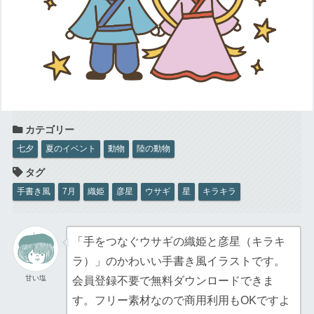
七夕
夏のイベント
動物
陸の動物
手書き風
7月
織姫
彦星
ウサギ
星
キラキラ
「手をつなぐウサギの織姫と彦星（キラキ
ラ）」のかわいい手書き風イラストです。
甘い塩
会員登録不要で無料ダウンロードできま
す。フリー素材なので商用利用もOKですよ