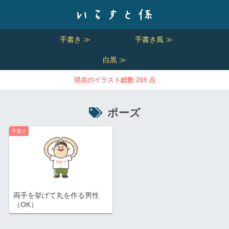
手書き ≫
手書き風 ≫
白黒 ≫
現在のイラスト総数 269 点
ポーズ
手書き
両手を挙げて丸を作る男性
（OK）