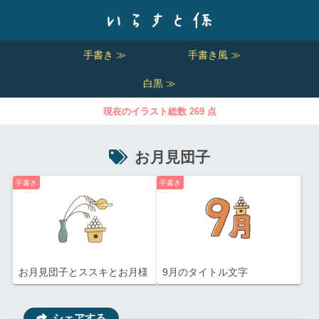
手書き ≫
手書き風 ≫
白黒 ≫
現在のイラスト総数 269 点
お月見団子
手書き
手書き
お月見団子とススキとお月様
9月のタイトル文字
シェアする