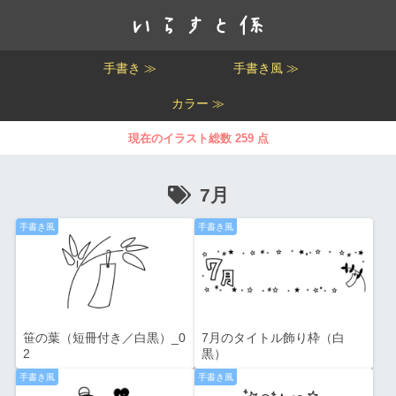
手書き ≫
手書き風 ≫
カラー ≫
現在のイラスト総数 259 点
7月
手書き風
手書き風
笹の葉（短冊付き／白黒）_0
7月のタイトル飾り枠（白
2
黒）
手書き風
手書き風