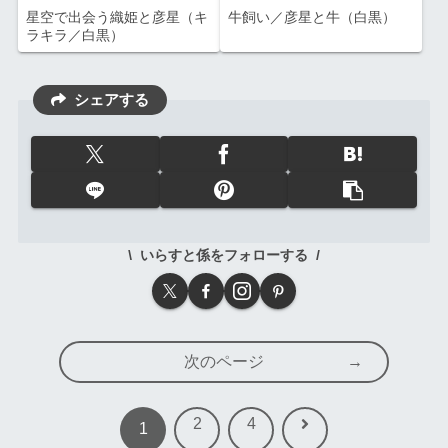
星空で出会う織姫と彦星（キ
牛飼い／彦星と牛（白黒）
ラキラ／白黒）
シェアする
いらすと係をフォローする
次のページ
次
2
4
1