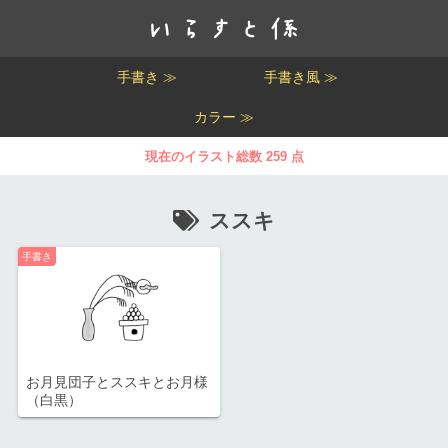
手書き ≫
手書き風 ≫
カラー ≫
現在のイラスト総数 259 点
ススキ
手書き
お月見団子とススキとお月様
（白黒）