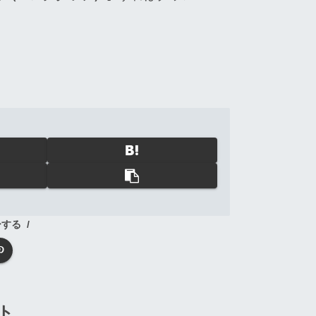
ーする
ト