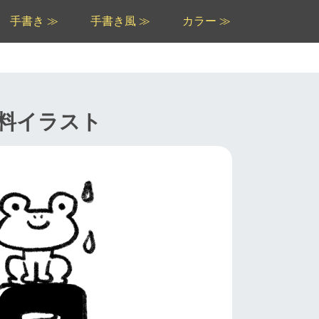
手書き ≫
手書き風 ≫
カラー ≫
料イラスト