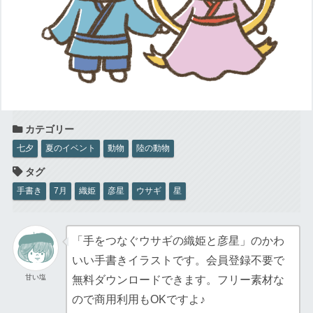
七夕
夏のイベント
動物
陸の動物
手書き
7月
織姫
彦星
ウサギ
星
「手をつなぐウサギの織姫と彦星」のかわ
いい手書きイラストです。会員登録不要で
甘い塩
無料ダウンロードできます。フリー素材な
ので商用利用もOKですよ♪