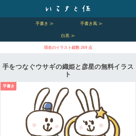
手書き ≫
手書き風 ≫
白黒 ≫
現在のイラスト総数 269 点
手をつなぐウサギの織姫と彦星の無料イラス
ト