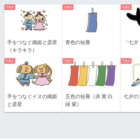
手書き
手書き
手書き
手をつなぐ織姫と彦星
青色の短冊
「七夕
（キラキラ）
手書き
手書き
手書き
手をつなぐイヌの織姫
五色の短冊（赤 黄 白
七夕の
と彦星
緑 紫）