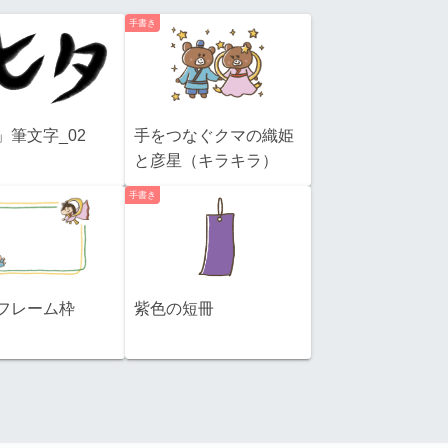
手書き
」筆文字_02
手をつなぐクマの織姫
と彦星（キラキラ）
手書き
フレーム枠
紫色の短冊