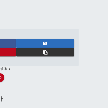
ーする
ト