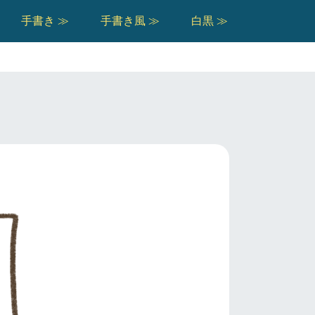
手書き ≫
手書き風 ≫
白黒 ≫