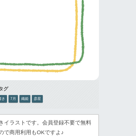
書き
7月
織姫
彦星
きイラストです。会員登録不要で無料
ので商用利用もOKですよ♪