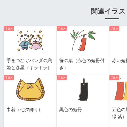
関連イラス
手書き
手書き
手書き
手をつなぐパンダの織
笹の葉（赤色の短冊付
赤い短
姫と彦星（キラキラ）
き）
手書き
手書き
手書き
巾着（七夕飾り）
黒色の短冊
五色の
緑 紫）