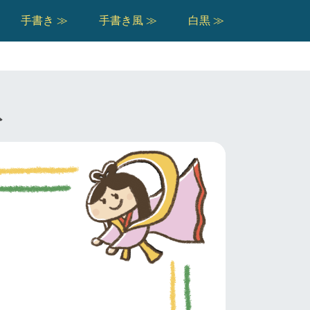
手書き ≫
手書き風 ≫
白黒 ≫
ト