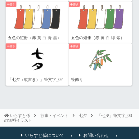
手書き
手書き
五色の短冊（赤 黄 白 青 黒）
五色の短冊（赤 黄 白 緑 紫）
手書き
手書き
「七夕（縦書き）」筆文字_02
笹飾り
いらすと係
行事・イベント
七夕
「七夕」筆文字_03
の無料イラスト
いらすと係について
お問い合わせ