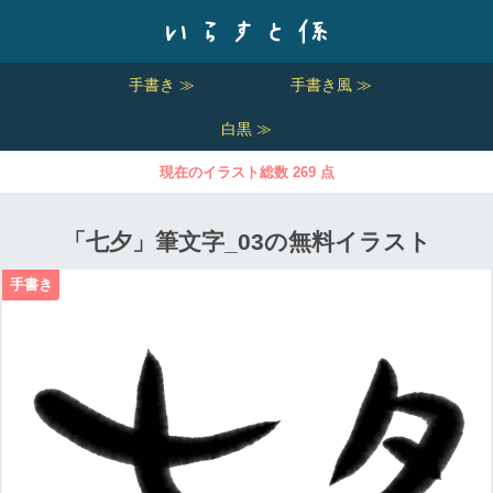
手書き ≫
手書き風 ≫
白黒 ≫
現在のイラスト総数 269 点
「七夕」筆文字_03の無料イラスト