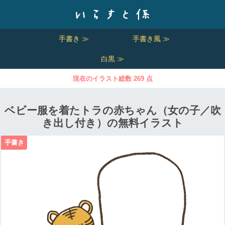
手書き ≫
手書き風 ≫
白黒 ≫
現在のイラスト総数 269 点
ベビー服を着たトラの赤ちゃん（女の子／吹
き出し付き）の無料イラスト