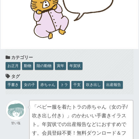
お正月
動物
陸の動物
寅年
年賀状
手書き
女の子
赤ちゃん
トラ
干支
吹き出し
出産報告
「ベビー服を着たトラの赤ちゃん（女の子/
吹き出し付き）」のかわいい手書きイラス
甘い塩
ト。年賀状での出産報告などにおすすめで
す。会員登録不要！無料ダウンロード＆フ