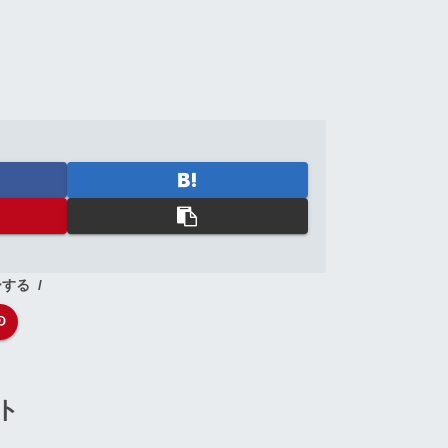
ーする
ト