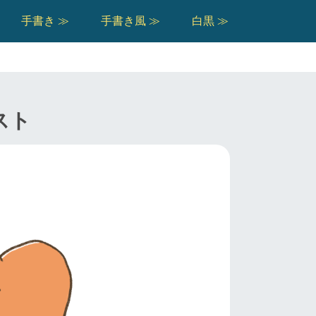
手書き ≫
手書き風 ≫
白黒 ≫
スト