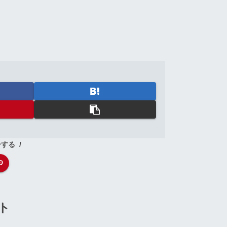
ーする
ト