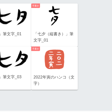
手書き
」筆文字_01
「七夕（縦書き）」筆
文字_01
手書き
」筆文字_03
2022年寅のハンコ（文
字）