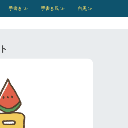
手書き ≫
手書き風 ≫
白黒 ≫
ト