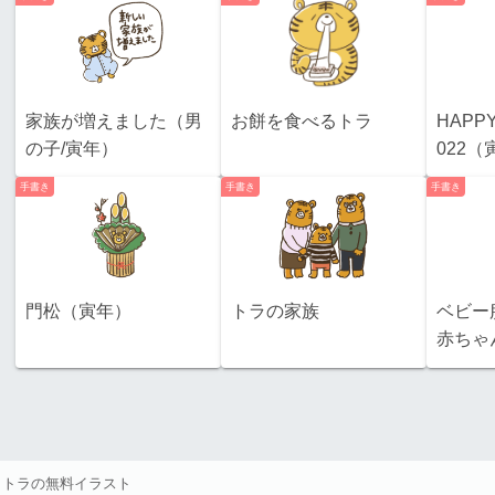
家族が増えました（男
お餅を食べるトラ
HAPPY
の子/寅年）
022（
手書き
手書き
手書き
門松（寅年）
トラの家族
ベビー
赤ちゃ
トラの無料イラスト