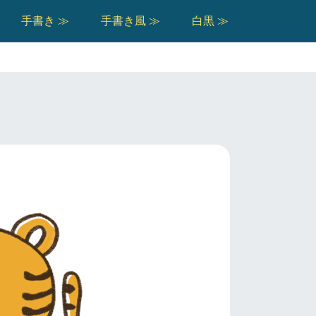
手書き ≫
手書き風 ≫
白黒 ≫