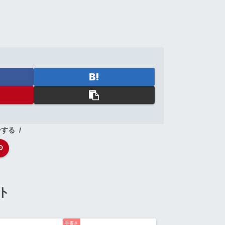
ーする
ト
手書き