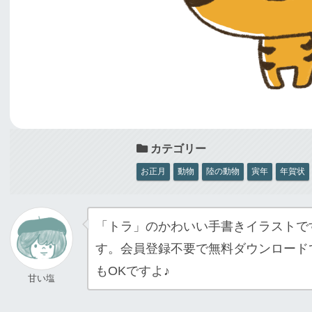
お正月
動物
陸の動物
寅年
年賀状
「トラ」のかわいい手書きイラストで
す。会員登録不要で無料ダウンロード
もOKですよ♪
甘い塩