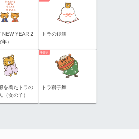
 NEW YEAR 2
トラの鏡餅
寅年）
手書き
服を着たトラの
トラ獅子舞
ん（女の子）